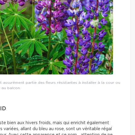
it assurément partie des fleurs résistantes à installer à la cour ou
au balcon.
ID
ste bien aux hivers froids, mais qui enrichit également
s variées, allant du bleu au rose, sont un véritable régal