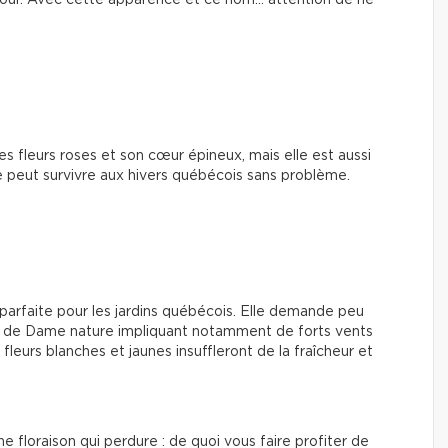
 cour. Avec cette apparence et ce nom… attention de ne
s fleurs roses et son cœur épineux, mais elle est aussi
 peut survivre aux hivers québécois sans problème.
, parfaite pour les jardins québécois. Elle demande peu
me de Dame nature impliquant notamment de forts vents
leurs blanches et jaunes insuffleront de la fraîcheur et
ne floraison qui perdure : de quoi vous faire profiter de