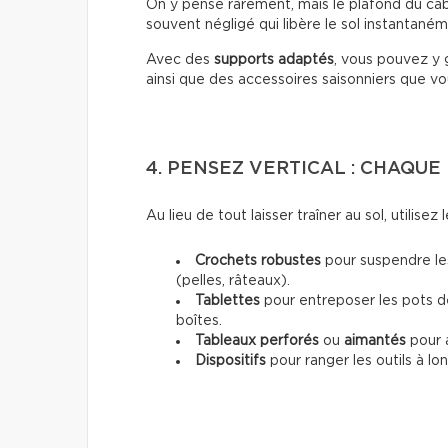
On y pense rarement, mais le plafond du caban
souvent négligé qui libère le sol instantaném
Avec des
supports adaptés
, vous pouvez y g
ainsi que des accessoires saisonniers que vous
4. PENSEZ VERTICAL : CHAQU
Au lieu de tout laisser traîner au sol, utilisez 
Crochets robustes
pour suspendre les
(pelles, râteaux).
Tablettes
pour entreposer les pots de
boîtes.
Tableaux perforés
ou
aimantés
pour a
Dispositifs
pour ranger les outils à l