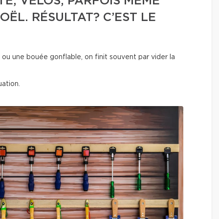
ÉTÉ, VÉLOS, PARFOIS MÊME
OËL. RÉSULTAT? C’EST LE
u une bouée gonflable, on finit souvent par vider la
ation.