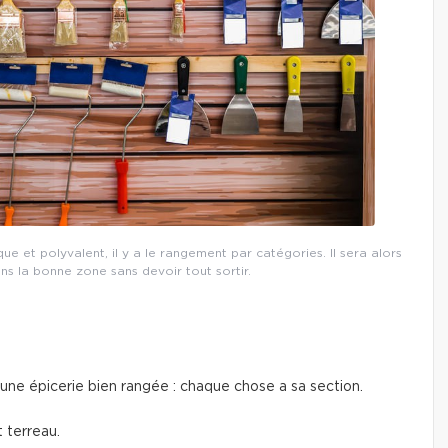
 et polyvalent, il y a le rangement par catégories. Il sera alors
ans la bonne zone sans devoir tout sortir.
ne épicerie bien rangée : chaque chose a sa section.
t terreau.