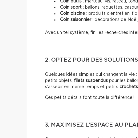
Coin outils
: marteau, vis, râteau, ton
Coin sport
: ballons, raquettes, casque
Coin piscine
: produits d’entretien, flo
Coin saisonnier
: décorations de Noël,
Avec un tel système, fini les recherches inte
2. OPTEZ POUR DES SOLUTION
Quelques idées simples qui changent la vie 
petits objets,
filets suspendus
pour les ballo
s’asseoir en même temps et petits
crochet
Ces petits détails font toute la différence!
3. MAXIMISEZ L’ESPACE AU PL